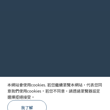
30年堅持 只為更好的醫療
本網站會使用cookies. 若您繼續瀏覽本網站，代表您同
意我們使用cookies。若您不同意，請透過瀏覽器設定
選擇拒絕接受。
我了解